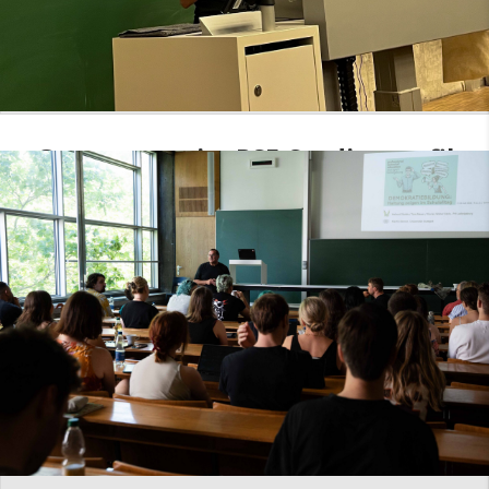
Gastvortrag im PSE-Studienprofil
DiPDi: Inklusive Bildung im
internationalen Vergleich
5. Aug.. 2026
MEHR LESEN