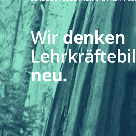
Wir
denken
Lehrkräftebi
neu.