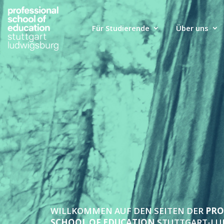
Für Studierende
Über uns
WILLKOMMEN AUF DEN SEITEN DER
PRO
SCHOOL OF EDUCATION
STUTTGART-LUD