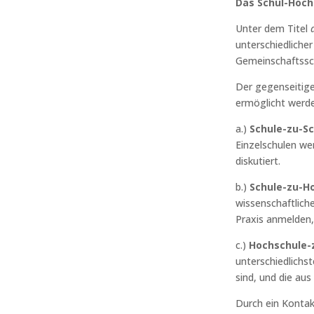
Das Schul-Hoch
Unter dem Titel
unterschiedliche
Gemeinschaftssch
Der gegenseitige
ermöglicht werde
a.)
Schule-zu-S
Einzelschulen wer
diskutiert.
b.)
Schule-zu-H
wissenschaftlich
Praxis anmelden, 
c.)
Hochschule-
unterschiedlichs
sind, und die aus
Durch ein Kontak