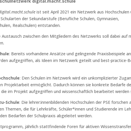
schulnetzwerk digital.macht.schule
digital.macht.schule
ist seit April 2021 ein Netzwerk aus Hochschulen
r Schularten der Sekundarstufe (Berufliche Schulen, Gymnasien,
ulen, Realschulen) entstanden.
 Austausch zwischen den Mitgliedern des Netzwerks soll dabei auf
n.
chule
: Bereits vorhandene Ansätze und gelingende Praxisbeispiele a
den aufgegriffen, als Ideen im Netzwerk geteilt und best-practice-Be
ochschule
: Den Schulen im Netzwerk wird ein unkomplizierter Zuga
en Projektarbeit ermöglicht. Dadurch können sie konkrete Bedarfe de
die im Projekt aufgegriffen und wissenschaftlich bearbeitet werden s
zu-Schule
: Die lehrer:innenbildenden Hochschulen der PSE forschen 
ten Themen, die für Lehrkräfte, Schüler*innen und Studierende im Le
 den Bedarfen der Schulpraxis abgeleitet werden.
tprogramm, jährlich stattfindende Foren für aktiven Wissenstransfe