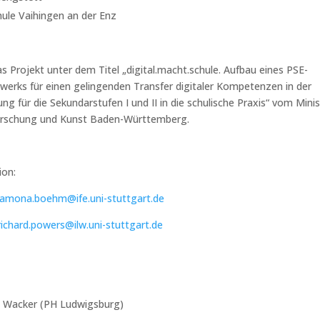
ule Vaihingen an der Enz
s Projekt unter dem Titel „digital.macht.schule. Aufbau eines PSE-
werks für einen gelingenden Transfer digitaler Kompetenzen in der
g für die Sekundarstufen I und II in die schulische Praxis“ vom Minis
orschung und Kunst Baden-Württemberg.
ion:
ramona.boehm@ife.uni-stuttgart.de
richard.powers@ilw.uni-stuttgart.de
ht Wacker (PH Ludwigsburg)