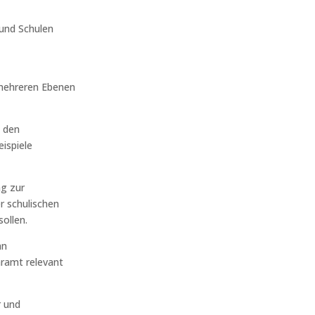
 und Schulen
 mehreren Ebenen
n den
ispiele
ng zur
r schulischen
ollen.
an
hramt relevant
r und