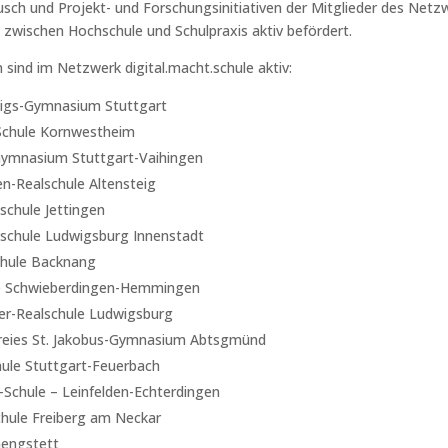
sch und Projekt- und Forschungsinitiativen der Mitglieder des Netzw
wischen Hochschule und Schulpraxis aktiv befördert.
 sind im Netzwerk digital.macht.schule aktiv:
igs-Gymnasium Stuttgart
-Schule Kornwestheim
Gymnasium Stuttgart-Vaihingen
en-Realschule Altensteig
chule Jettingen
schule Ludwigsburg Innenstadt
chule Backnang
e Schwieberdingen-Hemmingen
er-Realschule Ludwigsburg
Freies St. Jakobus-Gymnasium Abtsgmünd
hule Stuttgart-Feuerbach
Schule – Leinfelden-Echterdingen
hule Freiberg am Neckar
hengstett