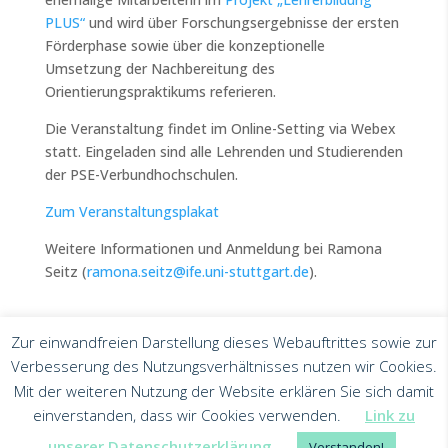
PLUS“
und wird über Forschungsergebnisse der ersten
Förderphase sowie über die konzeptionelle
Umsetzung der Nachbereitung des
Orientierungspraktikums referieren.
Die Veranstaltung findet im Online-Setting via Webex
statt. Eingeladen sind alle Lehrenden und Studierenden
der PSE-Verbundhochschulen.
Zum Veranstaltungsplakat
Weitere Informationen und Anmeldung bei Ramona
Seitz (
ramona.seitz@ife.uni-stuttgart.de
).
Zur einwandfreien Darstellung dieses Webauftrittes sowie zur
Verbesserung des Nutzungsverhältnisses nutzen wir Cookies.
Mit der weiteren Nutzung der Website erklären Sie sich damit
einverstanden, dass wir Cookies verwenden.
Link zu
Impressum
Datenschutz
PSE auf BLUESKY
PSE Stu
unserer Datenschutzerklärung
Verstanden!