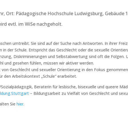
 Uhr, Ort: Pädagogische Hochschule Ludwigsburg, Gebäude 
wird evtl. im WiSe nachgeholt.
schen umtreibt. Sie sind auf der Suche nach Antworten. In ihrer Freiz
em in der Schule. Entspricht das Geschlecht oder die sexuelle Orient
zung, Diskriminierungen und Selbstabwertung sind oft die Folgen. U
ohl und gesehen fühlen, müssen wir aktiver werden.
t von Geschlecht und sexueller Orientierung in den Fokus genommen,
r den Arbeitskontext „Schule“ erarbeitet.
it/Sozialpädagogik, Beraterin für lesbische, bisexuelle und queere M
ldung.Stuttgart
– Bildungsarbeit zu Vielfalt von Geschlecht und sexu
alten Sie
hier
.