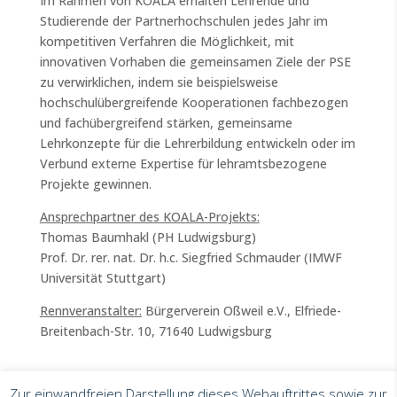
Im Rahmen von KOALA erhalten Lehrende und
Studierende der Partnerhochschulen jedes Jahr im
kompetitiven Verfahren die Möglichkeit, mit
innovativen Vorhaben die gemeinsamen Ziele der PSE
zu verwirklichen, indem sie beispielsweise
hochschulübergreifende Kooperationen fachbezogen
und fachübergreifend stärken, gemeinsame
Lehrkonzepte für die Lehrerbildung entwickeln oder im
Verbund externe Expertise für lehramtsbezogene
Projekte gewinnen.
Ansprechpartner des KOALA-Projekts:
Thomas Baumhakl (PH Ludwigsburg)
Prof. Dr. rer. nat. Dr. h.c. Siegfried Schmauder (IMWF
Universität Stuttgart)
Rennveranstalter:
Bürgerverein Oßweil e.V., Elfriede-
Breitenbach-Str. 10, 71640 Ludwigsburg
Zur einwandfreien Darstellung dieses Webauftrittes sowie zur