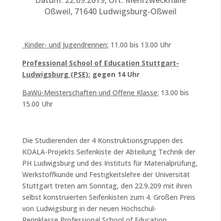
Datum: 22.09.2019, Ort: Mehrzweckhalle
Oßweil, 71640 Ludwigsburg-Oßweil
Kinder- und Jugendrennen:
11.00 bis 13.00 Uhr
Professional School of Education Stuttgart-
Ludwigsburg (PSE):
gegen 14 Uhr
BaWü-Meisterschaften und Offene Klasse:
13.00 bis
15.00 Uhr
Die Studierenden der 4 Konstruktionsgruppen des
KOALA-Projekts Seifenkiste der Abteilung Technik der
PH Ludwigsburg und des Instituts für Materialprüfung,
Werkstoffkunde und Festigkeitslehre der Universität
Stuttgart treten am Sonntag, den 22.9.209 mit ihren
selbst konstruierten Seifenkisten zum 4. Großen Preis
von Ludwigsburg in der neuen Hochschul-
Rennklasse
Professional School of Education